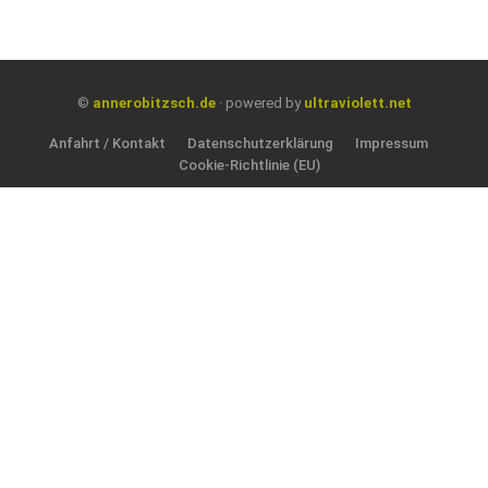
©
annerobitzsch.de
· powered by
ultraviolett.net
Anfahrt / Kontakt
Datenschutzerklärung
Impressum
Cookie-Richtlinie (EU)